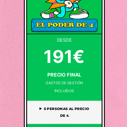
DESDE
191€
PRECIO FINAL
GASTOS DE GESTIÓN
INCLUÍDOS
5 PERSONAS AL PRECIO
DE 4